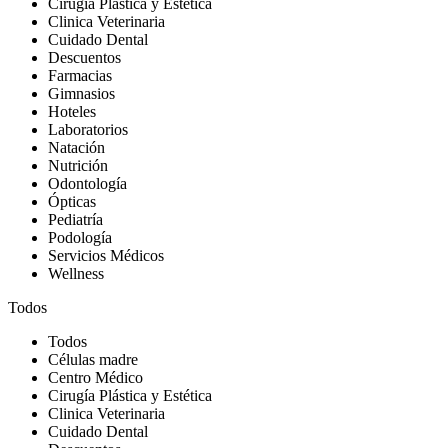
Cirugía Plástica y Estética
Clinica Veterinaria
Cuidado Dental
Descuentos
Farmacias
Gimnasios
Hoteles
Laboratorios
Natación
Nutrición
Odontología
Ópticas
Pediatría
Podología
Servicios Médicos
Wellness
Todos
Todos
Células madre
Centro Médico
Cirugía Plástica y Estética
Clinica Veterinaria
Cuidado Dental