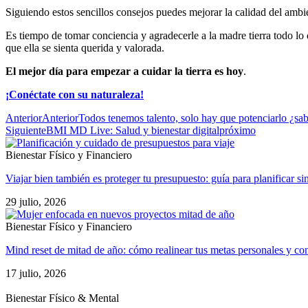
Siguiendo estos sencillos consejos puedes mejorar la calidad del ambie
Es tiempo de tomar conciencia y agradecerle a la madre tierra todo l
que ella se sienta querida y valorada.
El mejor día para empezar a cuidar la tierra es hoy
.
¡Conéctate con su naturaleza!
Anterior
Anterior
Todos tenemos talento, solo hay que potenciarlo ¿s
Siguiente
BMI MD Live: Salud y bienestar digital
próximo
Bienestar Físico y Financiero
Viajar bien también es proteger tu presupuesto: guía para planificar si
29 julio, 2026
Bienestar Físico y Financiero
Mind reset de mitad de año: cómo realinear tus metas personales y con
17 julio, 2026
Bienestar Físico & Mental