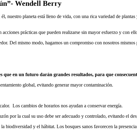
mún”- Wendell Berry
l, nuestro planeta está lleno de vida, con una rica variedad de planta
cciones prácticas que pueden realizarse sin mayor esfuerzo y con ello 
rededor. Del mismo modo, hagamos un compromiso con nosotros mismos pa
es que en un futuro darán grandes resultados, para que consecuen
lentamiento global, evitando generar mayor contaminación.
calor. Los cambios de horarios nos ayudan a conservar energía.
azón por la cual su uso debe ser adecuado y controlado, evitando el des
la biodiversidad y el hábitat. Los bosques sanos favorecen la presenci