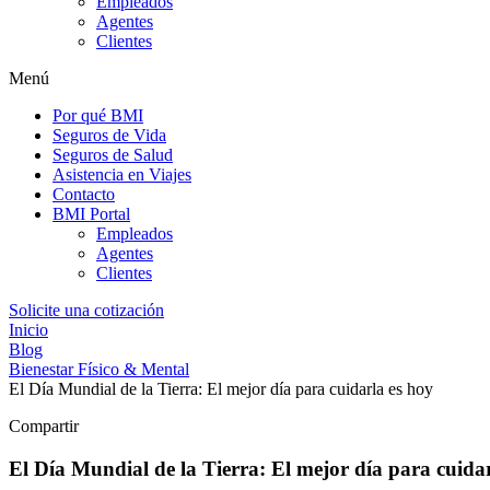
Empleados
Agentes
Clientes
Menú
Por qué BMI
Seguros de Vida
Seguros de Salud
Asistencia en Viajes
Contacto
BMI Portal
Empleados
Agentes
Clientes
Solicite una cotización
Inicio
Blog
Bienestar Físico & Mental
El Día Mundial de la Tierra: El mejor día para cuidarla es hoy
Compartir
El Día Mundial de la Tierra: El mejor día para cuida