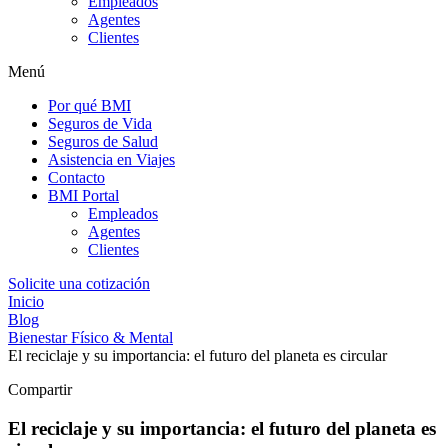
Empleados
Agentes
Clientes
Menú
Por qué BMI
Seguros de Vida
Seguros de Salud
Asistencia en Viajes
Contacto
BMI Portal
Empleados
Agentes
Clientes
Solicite una cotización
Inicio
Blog
Bienestar Físico & Mental
El reciclaje y su importancia: el futuro del planeta es circular
Compartir
El reciclaje y su importancia: el futuro del planeta es