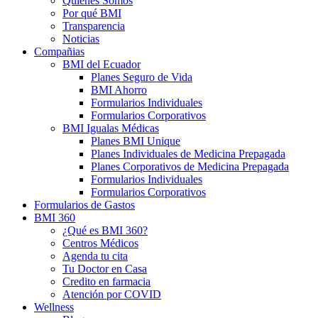
Quienes Somos
Por qué BMI
Transparencia
Noticias
Compañias
BMI del Ecuador
Planes Seguro de Vida
BMI Ahorro
Formularios Individuales
Formularios Corporativos
BMI Igualas Médicas
Planes BMI Unique
Planes Individuales de Medicina Prepagada
Planes Corporativos de Medicina Prepagada
Formularios Individuales
Formularios Corporativos
Formularios de Gastos
BMI 360
¿Qué es BMI 360?
Centros Médicos
Agenda tu cita
Tu Doctor en Casa
Credito en farmacia
Atención por COVID
Wellness