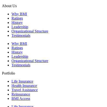
About Us
Why BMI
Ratings
History
Leadership
Organizational Structure
Testimonials
Why BMI
Ratings
History
Leadership
Organizational Structure
Testimonials
Portfolio
Life Insurance
Health Insurance
Travel Assistance
Reinsurance
BMI Access
Life Insurance