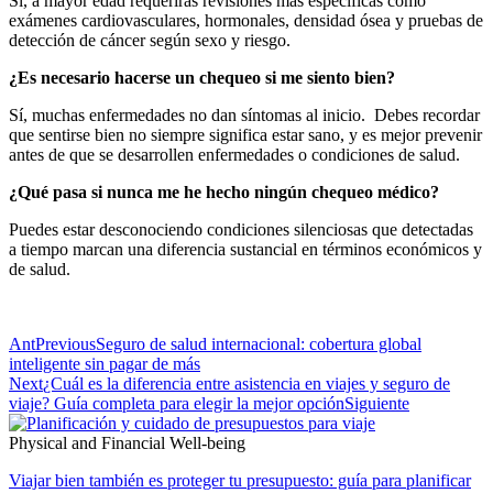
Sí, a mayor edad requerirás revisiones más específicas como
exámenes cardiovasculares, hormonales, densidad ósea y pruebas de
detección de cáncer según sexo y riesgo.
¿Es necesario hacerse un chequeo si me siento bien?
Sí, muchas enfermedades no dan síntomas al inicio. Debes recordar
que sentirse bien no siempre significa estar sano, y es mejor prevenir
antes de que se desarrollen enfermedades o condiciones de salud.
¿Qué pasa si nunca me he hecho ningún chequeo médico?
Puedes estar desconociendo condiciones silenciosas que detectadas
a tiempo marcan una diferencia sustancial en términos económicos y
de salud.
Ant
Previous
Seguro de salud internacional: cobertura global
inteligente sin pagar de más
Next
¿Cuál es la diferencia entre asistencia en viajes y seguro de
viaje? Guía completa para elegir la mejor opción
Siguiente
Physical and Financial Well-being
Viajar bien también es proteger tu presupuesto: guía para planificar