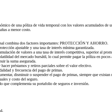
nómico de una póliza de vida temporal con los valores acumulados de un
altas a menor costo.
versal combina dos factores importantes: PROTECCIÓN Y AHORRO.
protección ajustable y una tasa de interés mínima garantizada.
mulación de valores a una tasa de interés competitiva, superior al prome
olatilidad del mercado bursátil, lo cual permite pagar la póliza en pocos
nuir la suma asegurada.
r hacer préstamos y retiros parciales sobre el valor efectivo.
dalidad y frecuencia del pago de primas.
aumentar, disminuir o suspender el pago de primas, siempre que existan r
uales y costo del seguro.
do que complementa su portafolio de seguros e inversión.
ad.