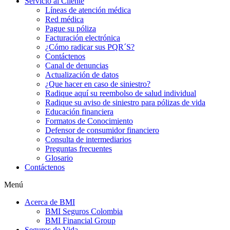
Servicio al Cliente
Líneas de atención médica
Red médica
Pague su póliza
Facturación electrónica
¿Cómo radicar sus PQR´S?
Contáctenos
Canal de denuncias
Actualización de datos
¿Que hacer en caso de siniestro?
Radique aquí su reembolso de salud individual
Radique su aviso de siniestro para pólizas de vida
Educación financiera
Formatos de Conocimiento
Defensor de consumidor financiero
Consulta de intermediarios
Preguntas frecuentes
Glosario
Contáctenos
Menú
Acerca de BMI
BMI Seguros Colombia
BMI Financial Group
Seguros de Vida